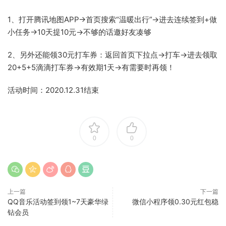
1、打开腾讯地图APP->首页搜索“温暖出行”->进去连续签到+做
小任务->10天提10元->不够的话邀好友凑够
2、另外还能领30元打车券：返回首页下拉点->打车->进去领取
20+5+5滴滴打车券->有效期1天->有需要时再领！
活动时间：2020.12.31结束
0
0
上一篇
下一篇
QQ音乐活动签到领1~7天豪华绿
微信小程序领0.30元红包稳
钻会员