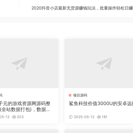
2020抖音小店最新无货源赚钱玩法，批量操作轻松日赚3
码
项目源码
千元的游戏资源网源码整
鲨鱼科技价值3000U的安卓远
 (全站数据打包)，数据里
00多个宝贝。
05-12
203
2025-05-12
181