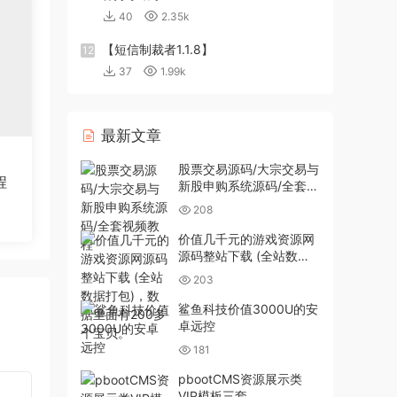
40
2.35k
【短信制裁者1.1.8】
12
37
1.99k
最新文章
股票交易源码/大宗交易与
程
新股申购系统源码/全套视
频教程
208
价值几千元的游戏资源网
源码整站下载 (全站数据
打包)，数据里面有200多
203
个宝贝。
鲨鱼科技价值3000U的安
卓远控
181
pbootCMS资源展示类
VIP模板三套