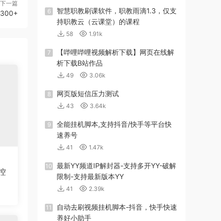
下一篇
智慧职教刷课软件，职教雨滴1.3，仅支
6
00+
持职教云（云课堂）的课程
58
1.91k
【哔哩哔哩视频解析下载】网页在线解
7
析下载B站作品
49
3.06k
网页版短信压力测试
8
43
3.64k
全能挂机脚本,支持抖音/快手等平台快
9
速养号
41
1.47k
最新YY频道IP解封器-支持多开YY-破解
10
控
限制-支持最新版本YY
41
2.39k
自动去刷视频挂机脚本-抖音，快手快速
11
养好小助手