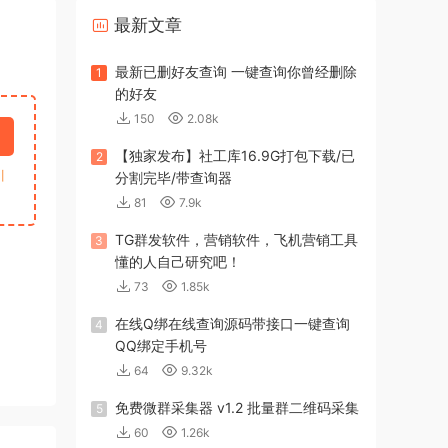
最新文章
最新已删好友查询 一键查询你曾经删除
1
的好友
150
2.08k
【独家发布】社工库16.9G打包下载/已
2
引
分割完毕/带查询器
81
7.9k
TG群发软件，营销软件，飞机营销工具
3
懂的人自己研究吧！
73
1.85k
在线Q绑在线查询源码带接口一键查询
4
QQ绑定手机号
64
9.32k
免费微群采集器 v1.2 批量群二维码采集
5
60
1.26k