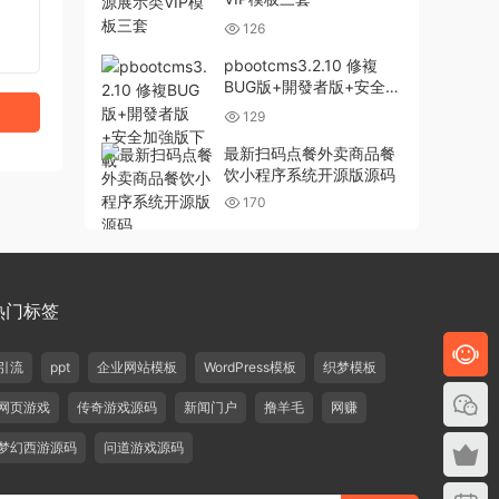
126
pbootcms3.2.10 修複
BUG版+開發者版+安全加
強版下載
129
最新扫码点餐外卖商品餐
饮小程序系统开源版源码
170
热门标签
引流
ppt
企业网站模板
WordPress模板
织梦模板
网页游戏
传奇游戏源码
新闻门户
撸羊毛
网赚
梦幻西游源码
问道游戏源码