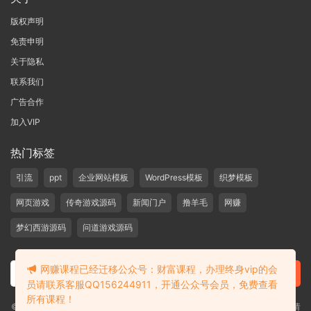
版权声明
免责申明
关于隐私
联系我们
广告合作
加入VIP
热门标签
引流
ppt
企业网站模板
WordPress模板
织梦模板
网页游戏
传奇游戏源码
新闻门户
撸羊毛
网赚
梦幻西游源码
问道游戏源码
网赚课程已经迁移公众号：财富课程，办理终身vip的会
员请联系客服QQ156244911，开通公众号会员，免费查看
所有课程！
©2019-2020 愁资源 站内大部分资源收集于网络，若侵犯了您的合法权益，请