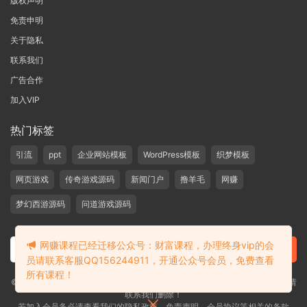
版权声明
免责申明
关于隐私
联系我们
广告合作
加入VIP
热门标签
引流
ppt
企业网站模板
WordPress模板
织梦模板
网页游戏
传奇游戏源码
新闻门户
撸羊毛
网赚
梦幻西游源码
问道游戏源码
网赚课程已经迁移公众号：财富课程，办理终身vip的会
员请联系客服QQ156244911，开通公众号会员，免费查看
所有课程！
©2019-2020 愁资源 站内大部分资源收集于网络，若侵犯了您的合法权益，请
联系我们删除！
若加入会员务必请查看我们的隐私政策，免责声明，会员协议等相关的条款