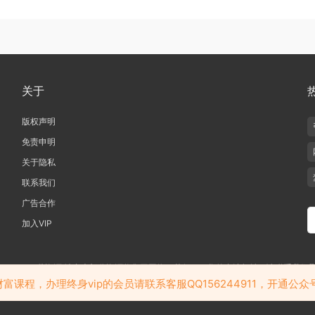
关于
版权声明
免责申明
关于隐私
联系我们
广告合作
加入VIP
019-2020 愁资源 站内大部分资源收集于网络，若侵犯了您的合法权益，请联系我们
若加入会员务必请查看我们的隐私政策，免责声明，会员协议等相关的条款
课程，办理终身vip的会员请联系客服QQ156244911，开通公