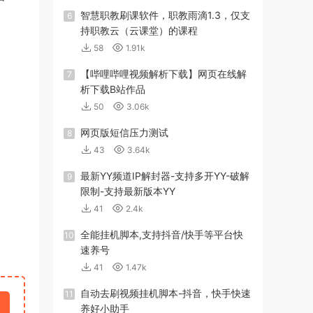
智慧职教刷课软件，职教雨滴1.3，仅支
6
持职教云（云课堂）的课程
58
1.91k
【哔哩哔哩视频解析下载】网页在线解
7
析下载B站作品
50
3.06k
网页版短信压力测试
8
43
3.64k
最新YY频道IP解封器-支持多开YY-破解
9
限制-支持最新版本YY
41
2.4k
全能挂机脚本,支持抖音/快手等平台快
10
速养号
41
1.47k
自动去刷视频挂机脚本-抖音，快手快速
11
养好小助手