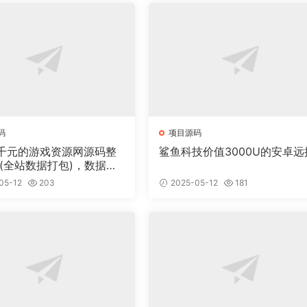
码
项目源码
千元的游戏资源网源码整
鲨鱼科技价值3000U的安卓远
 (全站数据打包)，数据里
00多个宝贝。
05-12
203
2025-05-12
181