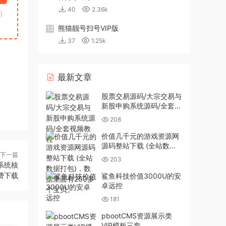
40
2.36k
引
熊猫靓号扫号VIP版
12
37
1.25k
最新文章
股票交易源码/大宗交易与
新股申购系统源码/全套视
频教程
208
价值几千元的游戏资源网
源码整站下载 (全站数据
下一篇
打包)，数据里面有200多
203
系统核
个宝贝。
费下载
鲨鱼科技价值3000U的安
卓远控
181
pbootCMS资源展示类
VIP模板三套