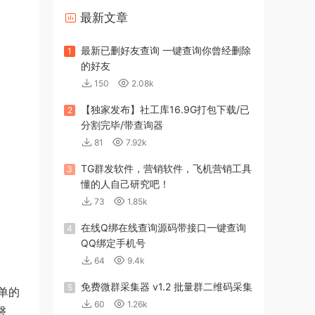
最新文章
最新已删好友查询 一键查询你曾经删除
1
的好友
150
2.08k
。
【独家发布】社工库16.9G打包下载/已
2
分割完毕/带查询器
81
7.92k
TG群发软件，营销软件，飞机营销工具
3
懂的人自己研究吧！
73
1.85k
在线Q绑在线查询源码带接口一键查询
4
QQ绑定手机号
64
9.4k
免费微群采集器 v1.2 批量群二维码采集
5
单的
60
1.26k
磐