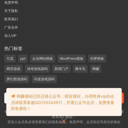
免责申明
关于隐私
联系我们
广告合作
加入VIP
热门标签
引流
ppt
企业网站模板
WordPress模板
织梦模板
网页游戏
传奇游戏源码
新闻门户
撸羊毛
网赚
梦幻西游源码
问道游戏源码
网赚课程已经迁移公众号：财富课程，办理终身vip的会
员请联系客服QQ156244911，开通公众号会员，免费查看
所有课程！
©2019-2020 愁资源 站内大部分资源收集于网络，若侵犯了您的合法权益，请
联系我们删除！
若加入会员务必请查看我们的隐私政策，免责声明，会员协议等相关的条款