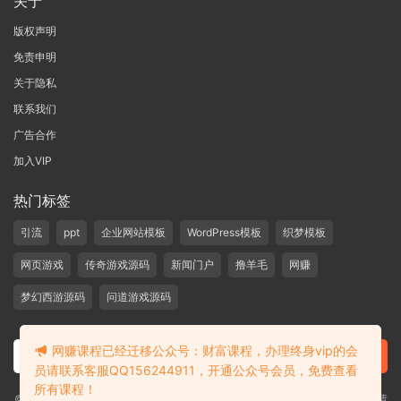
关于
版权声明
免责申明
关于隐私
联系我们
广告合作
加入VIP
热门标签
引流
ppt
企业网站模板
WordPress模板
织梦模板
网页游戏
传奇游戏源码
新闻门户
撸羊毛
网赚
梦幻西游源码
问道游戏源码
网赚课程已经迁移公众号：财富课程，办理终身vip的会
员请联系客服QQ156244911，开通公众号会员，免费查看
所有课程！
©2019-2020 愁资源 站内大部分资源收集于网络，若侵犯了您的合法权益，请