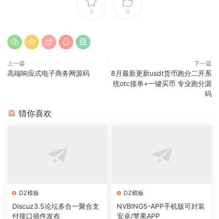
0
0
上一篇
下一篇
高端响应式电子商务网源码
8月最新更新usdt货币跑分二开系
统otc接单+一键买币 专业跑分源
码
猜你喜欢
DZ模板
DZ模板
Discuz3.5论坛多合一聚合支
NVBING5-APP手机版可封装
付接口插件发布
安卓/苹果APP