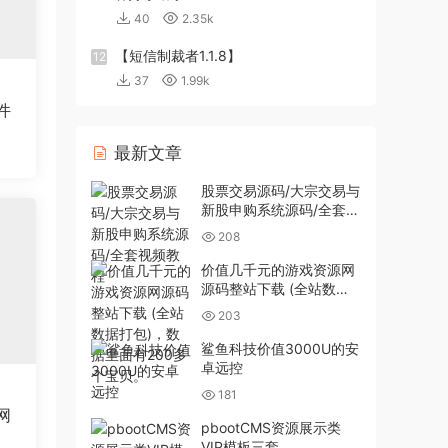
40
2.35k
【短信制裁者1.1.8】
12
37
1.99k
件
最新文章
股票交易源码/大宗交易与
新股申购系统源码/全套视
频教程
208
价值几千元的游戏资源网
源码整站下载 (全站数据
打包)，数据里面有200多
203
个宝贝。
鲨鱼科技价值3000U的安
卓远控
181
网
pbootCMS资源展示类
VIP模板三套