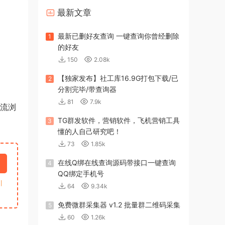
最新文章
最新已删好友查询 一键查询你曾经删除
1
的好友
150
2.08k
【独家发布】社工库16.9G打包下载/已
2
分割完毕/带查询器
81
7.9k
主流浏
TG群发软件，营销软件，飞机营销工具
3
懂的人自己研究吧！
73
1.85k
在线Q绑在线查询源码带接口一键查询
4
QQ绑定手机号
引
64
9.34k
免费微群采集器 v1.2 批量群二维码采集
5
60
1.26k