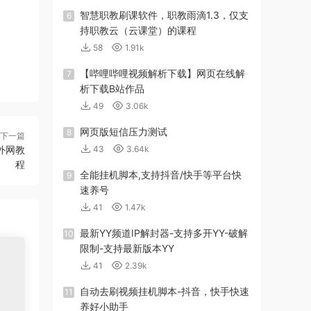
智慧职教刷课软件，职教雨滴1.3，仅支
6
持职教云（云课堂）的课程
58
1.91k
【哔哩哔哩视频解析下载】网页在线解
7
析下载B站作品
49
3.06k
网页版短信压力测试
8
下一篇
外网教
43
3.64k
程
全能挂机脚本,支持抖音/快手等平台快
9
速养号
41
1.47k
最新YY频道IP解封器-支持多开YY-破解
10
限制-支持最新版本YY
41
2.39k
自动去刷视频挂机脚本-抖音，快手快速
11
养好小助手