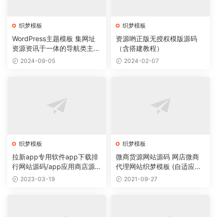
织梦模板
织梦模板
WordPress主题模板 集网址
资源哟正版无授权模版源码
资源资讯于一体的导航类主题
（含搭建教程）
导航主题垂直行业模板
2024-09-05
2024-02-07
织梦模板
织梦模板
拉新app专用软件app下载排
微商货源网站源码 网店微商
行网站源码/app应用商店源
代理网站织梦模板 (自适应手
码
机版)
2023-03-19
2021-09-27