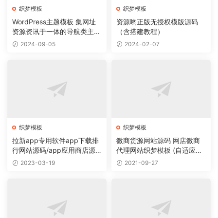
织梦模板
织梦模板
WordPress主题模板 集网址
资源哟正版无授权模版源码
资源资讯于一体的导航类主题
（含搭建教程）
导航主题垂直行业模板
2024-09-05
2024-02-07
织梦模板
织梦模板
拉新app专用软件app下载排
微商货源网站源码 网店微商
行网站源码/app应用商店源
代理网站织梦模板 (自适应手
码
机版)
2023-03-19
2021-09-27