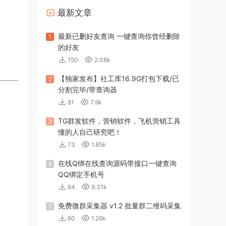
最新文章
最新已删好友查询 一键查询你曾经删除
1
的好友
150
2.08k
【独家发布】社工库16.9G打包下载/已
2
分割完毕/带查询器
81
7.9k
TG群发软件，营销软件，飞机营销工具
3
懂的人自己研究吧！
73
1.85k
在线Q绑在线查询源码带接口一键查询
4
QQ绑定手机号
64
9.31k
免费微群采集器 v1.2 批量群二维码采集
5
60
1.26k