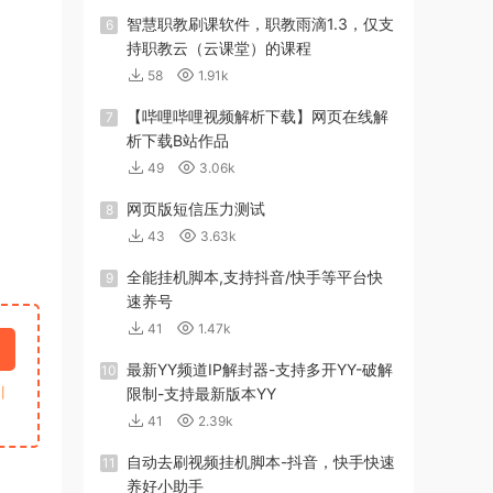
智慧职教刷课软件，职教雨滴1.3，仅支
6
持职教云（云课堂）的课程
58
1.91k
【哔哩哔哩视频解析下载】网页在线解
7
析下载B站作品
49
3.06k
网页版短信压力测试
8
43
3.63k
全能挂机脚本,支持抖音/快手等平台快
9
速养号
41
1.47k
最新YY频道IP解封器-支持多开YY-破解
10
引
限制-支持最新版本YY
41
2.39k
自动去刷视频挂机脚本-抖音，快手快速
11
养好小助手