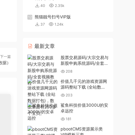
40
2.35k
熊猫靓号扫号VIP版
12
37
1.24k
最新文章
下一篇
股票交易源码/大宗交易与
数据）
新股申购系统源码/全套视
频教程
208
价值几千元的游戏资源网
源码整站下载 (全站数据
打包)，数据里面有200多
203
个宝贝。
鲨鱼科技价值3000U的安
卓远控
181
pbootCMS资源展示类
VIP模板三套