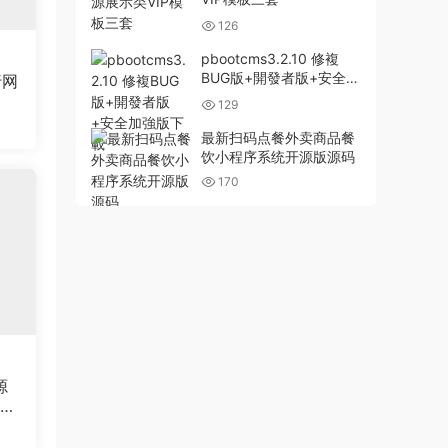
126
pbootcms3.2.10 修複
BUG版+開發者版+安全加
行网
強版下載
129
最新扫码点餐外卖商品餐
饮小程序系统开源版源码
170
源
站织