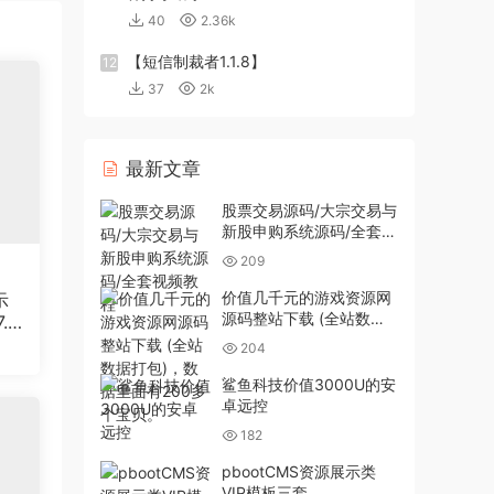
40
2.36k
【短信制裁者1.1.8】
12
37
2k
最新文章
股票交易源码/大宗交易与
新股申购系统源码/全套视
频教程
209
价值几千元的游戏资源网
示
源码整站下载 (全站数据
.6
打包)，数据里面有200多
204
个宝贝。
鲨鱼科技价值3000U的安
卓远控
182
pbootCMS资源展示类
VIP模板三套