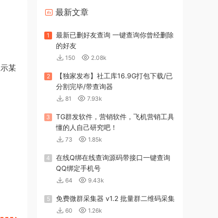
最新文章
最新已删好友查询 一键查询你曾经删除
1
的好友
150
2.08k
显示某
【独家发布】社工库16.9G打包下载/已
2
分割完毕/带查询器
81
7.93k
TG群发软件，营销软件，飞机营销工具
3
懂的人自己研究吧！
73
1.85k
在线Q绑在线查询源码带接口一键查询
4
QQ绑定手机号
64
9.43k
免费微群采集器 v1.2 批量群二维码采集
5
60
1.26k