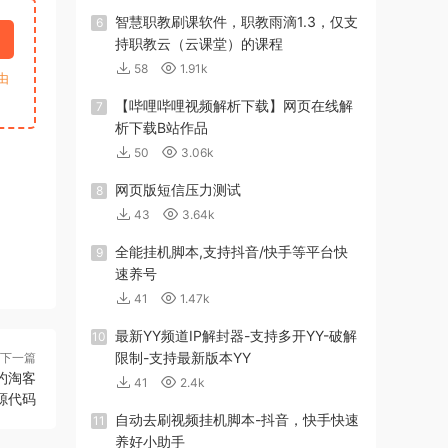
智慧职教刷课软件，职教雨滴1.3，仅支
6
持职教云（云课堂）的课程
58
1.91k
由
【哔哩哔哩视频解析下载】网页在线解
7
析下载B站作品
50
3.06k
网页版短信压力测试
8
43
3.64k
全能挂机脚本,支持抖音/快手等平台快
9
速养号
41
1.47k
最新YY频道IP解封器-支持多开YY-破解
10
限制-支持最新版本YY
下一篇
简约淘客
41
2.4k
源代码
自动去刷视频挂机脚本-抖音，快手快速
11
养好小助手