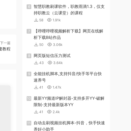
智慧职教刷课软件，职教雨滴1.3，仅支
6
持职教云（云课堂）的课程
58
1.91k
【哔哩哔哩视频解析下载】网页在线解
7
析下载B站作品
下一篇
50
3.06k
建教程
网页版短信压力测试
8
43
3.64k
全能挂机脚本,支持抖音/快手等平台快
9
速养号
41
1.47k
最新YY频道IP解封器-支持多开YY-破解
10
限制-支持最新版本YY
41
2.4k
自动去刷视频挂机脚本-抖音，快手快速
11
养好小助手