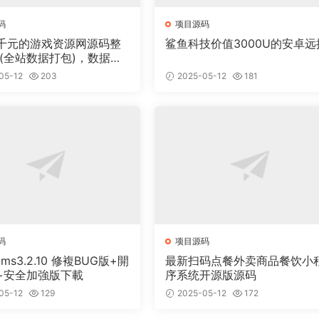
码
项目源码
千元的游戏资源网源码整
鲨鱼科技价值3000U的安卓远
 (全站数据打包)，数据里
00多个宝贝。
05-12
203
2025-05-12
181
码
项目源码
cms3.2.10 修複BUG版+開
最新扫码点餐外卖商品餐饮小
+安全加強版下載
序系统开源版源码
05-12
129
2025-05-12
172