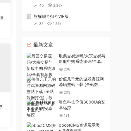
40
2.36k
熊猫靓号扫号VIP版
12
控
37
1.25k
最新文章
股票交易源码/大宗交易与
新股申购系统源码/全套视
频教程
208
价值几千元的游戏资源网
源码整站下载 (全站数据
打包)，数据里面有200多
203
个宝贝。
鲨鱼科技价值3000U的安
程
卓远控
181
pbootCMS资源展示类
VIP模板三套