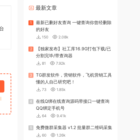
最新文章
最新已删好友查询 一键查询你曾经删除
1
台
的好友
150
2.08k
【独家发布】社工库16.9G打包下载/已
2
分割完毕/带查询器
81
7.92k
TG群发软件，营销软件，飞机营销工具
3
懂的人自己研究吧！
73
1.85k
引
在线Q绑在线查询源码带接口一键查询
4
QQ绑定手机号
64
9.41k
免费微群采集器 v1.2 批量群二维码采集
5
60
1.26k