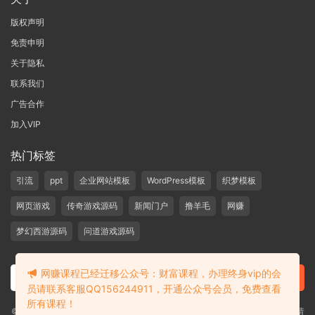
版权声明
免责申明
关于隐私
联系我们
广告合作
加入VIP
热门标签
引流
ppt
企业网站模板
WordPress模板
织梦模板
网页游戏
传奇游戏源码
新闻门户
撸羊毛
网赚
梦幻西游源码
问道游戏源码
网赚课程已经迁移公众号：财富课程，办理终身vip的会
员请联系客服QQ156244911，开通公众号会员，免费查看
所有课程！
©2019-2020 愁资源 站内大部分资源收集于网络，若侵犯了您的合法权益，请