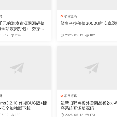
码
项目源码
千元的游戏资源网源码整
鲨鱼科技价值3000U的安卓远
 (全站数据打包)，数据里
00多个宝贝。
05-12
204
2025-05-12
182
码
项目源码
cms3.2.10 修複BUG版+開
最新扫码点餐外卖商品餐饮小
+安全加強版下載
序系统开源版源码
05-12
130
2025-05-12
173