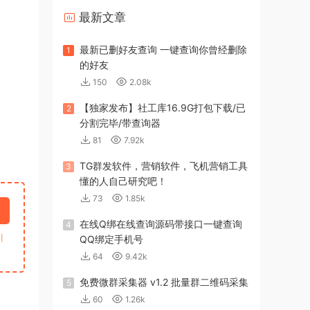
最新文章
最新已删好友查询 一键查询你曾经删除
1
的好友
150
2.08k
【独家发布】社工库16.9G打包下载/已
2
分割完毕/带查询器
81
7.92k
TG群发软件，营销软件，飞机营销工具
3
懂的人自己研究吧！
73
1.85k
在线Q绑在线查询源码带接口一键查询
4
引
QQ绑定手机号
64
9.42k
免费微群采集器 v1.2 批量群二维码采集
5
60
1.26k