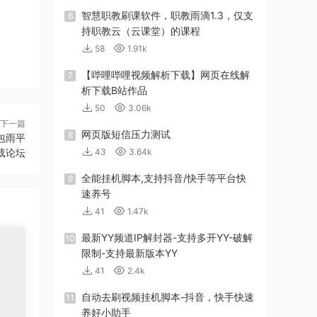
智慧职教刷课软件，职教雨滴1.3，仅支
6
持职教云（云课堂）的课程
58
1.91k
【哔哩哔哩视频解析下载】网页在线解
7
析下载B站作品
50
3.06k
下一篇
网页版短信压力测试
8
包雨平
载论坛
43
3.64k
全能挂机脚本,支持抖音/快手等平台快
9
速养号
41
1.47k
最新YY频道IP解封器-支持多开YY-破解
10
限制-支持最新版本YY
41
2.4k
自动去刷视频挂机脚本-抖音，快手快速
11
养好小助手