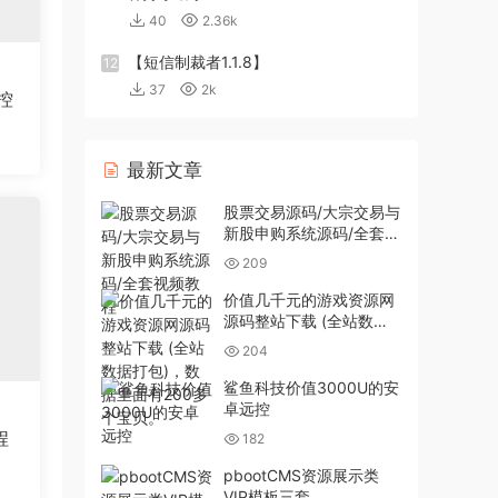
40
2.36k
【短信制裁者1.1.8】
12
37
2k
控
最新文章
股票交易源码/大宗交易与
新股申购系统源码/全套视
频教程
209
价值几千元的游戏资源网
源码整站下载 (全站数据
打包)，数据里面有200多
204
个宝贝。
鲨鱼科技价值3000U的安
卓远控
程
182
pbootCMS资源展示类
VIP模板三套