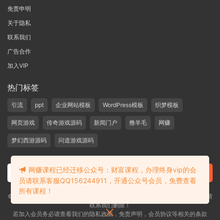
免责申明
关于隐私
联系我们
广告合作
加入VIP
热门标签
引流
ppt
企业网站模板
WordPress模板
织梦模板
网页游戏
传奇游戏源码
新闻门户
撸羊毛
网赚
梦幻西游源码
问道游戏源码
网赚课程已经迁移公众号：财富课程，办理终身vip的会
员请联系客服QQ156244911，开通公众号会员，免费查看
所有课程！
©2019-2020 愁资源 站内大部分资源收集于网络，若侵犯了您的合法权益，请
联系我们删除！
若加入会员务必请查看我们的隐私政策，免责声明，会员协议等相关的条款