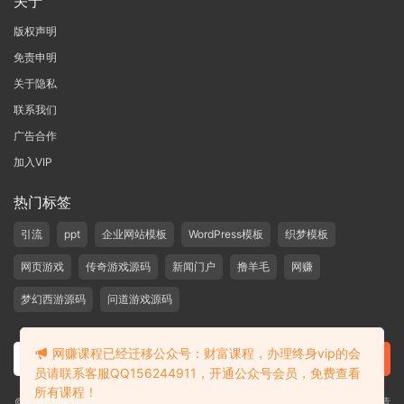
关于
版权声明
免责申明
关于隐私
联系我们
广告合作
加入VIP
热门标签
引流
ppt
企业网站模板
WordPress模板
织梦模板
网页游戏
传奇游戏源码
新闻门户
撸羊毛
网赚
梦幻西游源码
问道游戏源码
网赚课程已经迁移公众号：财富课程，办理终身vip的会
员请联系客服QQ156244911，开通公众号会员，免费查看
所有课程！
©2019-2020 愁资源 站内大部分资源收集于网络，若侵犯了您的合法权益，请