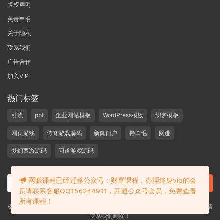
版权声明
免责申明
关于隐私
联系我们
广告合作
加入VIP
热门标签
引流
ppt
企业网站模板
WordPress模板
织梦模板
网页游戏
传奇游戏源码
新闻门户
撸羊毛
网赚
梦幻西游源码
问道游戏源码
网赚课程已经迁移公众号：财富课程，办理终身vip的会
员请联系客服QQ156244911，开通公众号会员，免费查看
所有课程！
©2019-2020 愁资源 站内大部分资源收集于网络，若侵犯了您的合法权益，请
联系我们删除！