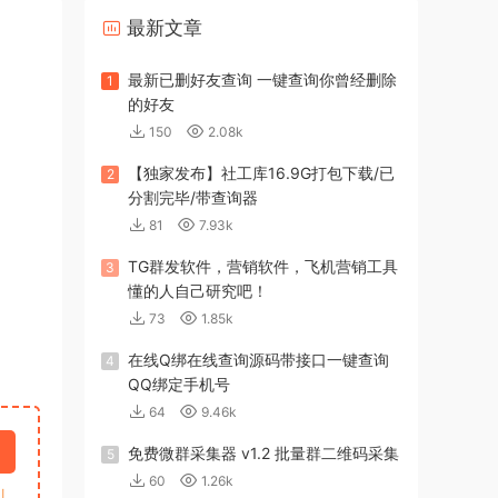
最新文章
最新已删好友查询 一键查询你曾经删除
1
的好友
150
2.08k
【独家发布】社工库16.9G打包下载/已
2
分割完毕/带查询器
81
7.93k
TG群发软件，营销软件，飞机营销工具
3
懂的人自己研究吧！
73
1.85k
在线Q绑在线查询源码带接口一键查询
4
QQ绑定手机号
64
9.46k
免费微群采集器 v1.2 批量群二维码采集
5
60
1.26k
引