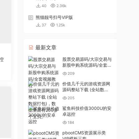
40
2.36k
熊猫靓号扫号VIP版
12
37
1.25k
最新文章
控
股票交易源码/大宗交易与
新股申购系统源码/全套视
频教程
209
价值几千元的游戏资源网
源码整站下载 (全站数据
打包)，数据里面有200多
205
个宝贝。
鲨鱼科技价值3000U的安
卓远控
184
pbootCMS资源展示类
VIP模板三套