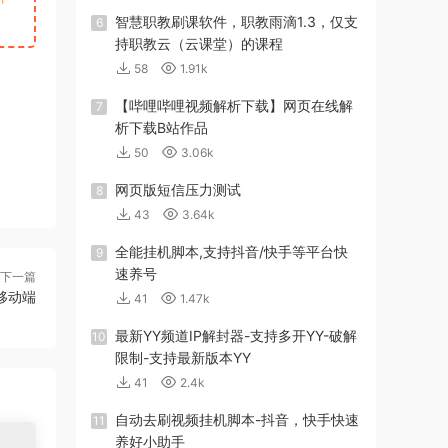
智慧职教刷课软件，职教雨滴1.3，仅支
6
持职教云（云课堂）的课程
58
1.91k
【哔哩哔哩视频解析下载】网页在线解
7
析下载B站作品
50
3.06k
网页版短信压力测试
8
43
3.64k
全能挂机脚本,支持抖音/快手等平台快
9
速养号
下一篇
移动端
41
1.47k
最新YY频道IP解封器-支持多开YY-破解
10
限制-支持最新版本YY
41
2.4k
自动去刷视频挂机脚本-抖音，快手快速
11
养好小助手