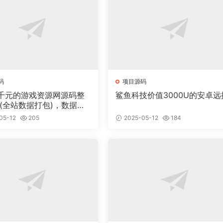
码
项目源码
千元的游戏资源网源码整
鲨鱼科技价值3000U的安卓远
 (全站数据打包)，数据里
00多个宝贝。
05-12
205
2025-05-12
184