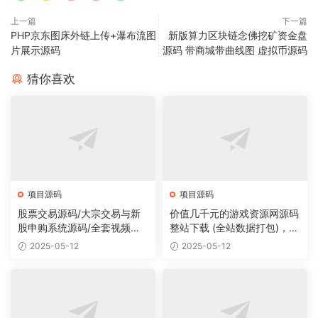
上一篇
下一篇
PHP京东图床外链上传+瀑布流图
新版算力区块链念佛挖矿资金盘
片展示源码
源码 带商城带曲线图 虚拟币源码
猜你喜欢
项目源码
项目源码
股票交易源码/大宗交易与新
价值几千元的游戏资源网源码
股申购系统源码/全套视频教
整站下载 (全站数据打包)，数
程
据里面有200多个宝贝。
2025-05-12
2025-05-12