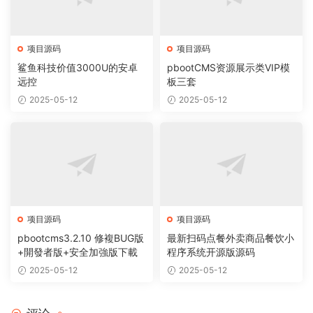
项目源码
项目源码
鲨鱼科技价值3000U的安卓
pbootCMS资源展示类VIP模
远控
板三套
2025-05-12
2025-05-12
项目源码
项目源码
pbootcms3.2.10 修複BUG版
最新扫码点餐外卖商品餐饮小
+開發者版+安全加強版下載
程序系统开源版源码
2025-05-12
2025-05-12