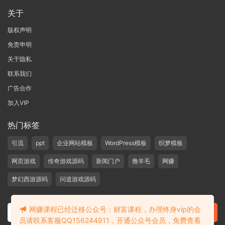
关于
版权声明
免责申明
关于隐私
联系我们
广告合作
加入VIP
热门标签
引流
ppt
企业网站模板
WordPress模板
织梦模板
网页游戏
传奇游戏源码
新闻门户
撸羊毛
网赚
梦幻西游源码
问道游戏源码
网赚课程已经迁移公众号：财富课程，办理终身vip的会
员请联系客服QQ156244911，开通公众号会员，免费查看