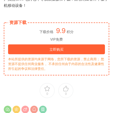
机移动设备！
资源下载
9.9
下载价格
积分
VIP免费
立即购买
本站所提供的资源均来源于网络，您所下载的资源，禁止商用； 愁
资源不提供任何商业服务， 不承担任何由于内容的合法性及健康性
所引起的争议和法律责任。
0
0