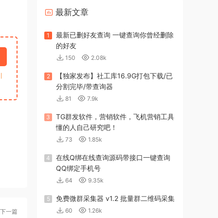
最新文章
最新已删好友查询 一键查询你曾经删除
1
的好友
150
2.08k
引
【独家发布】社工库16.9G打包下载/已
2
分割完毕/带查询器
81
7.9k
TG群发软件，营销软件，飞机营销工具
3
懂的人自己研究吧！
73
1.85k
在线Q绑在线查询源码带接口一键查询
4
QQ绑定手机号
64
9.35k
免费微群采集器 v1.2 批量群二维码采集
5
60
1.26k
下一篇