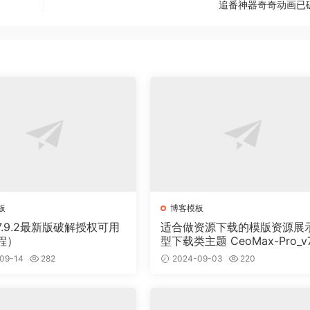
追番神器奇奇动画已
板
博客模板
-V7.9.2最新版破解授权可用
适合做资源下载的模版资源展
程）
型下载类主题 CeoMax-Pro_v7
开心版
09-14
282
2024-09-03
220