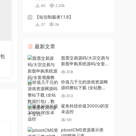
40
2.35k
【短信制裁者1.1.8】
12
37
2k
最新文章
打包
股票交易源码/大宗交易与
新股申购系统源码/全套视
频教程
208
价值几千元的游戏资源网
源码整站下载 (全站数据
打包)，数据里面有200多
203
个宝贝。
鲨鱼科技价值3000U的安
卓远控
181
pbootCMS资源展示类
VIP模板三套