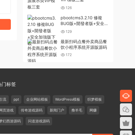
126
pbootcms3.2.10 修複
BUG版+開發者版+安全加
強版下載
129
最新扫码点餐外卖商品餐
饮小程序系统开源版源码
172
热门标签
引流
ppt
企业网站模板
WordPress模板
织梦模板
网页游戏
传奇游戏源码
新闻门户
撸羊毛
网赚
梦幻西游源码
问道游戏源码