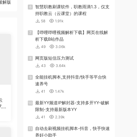
破解版
智慧职教刷课软件，职教雨滴1.3，仅支
6
持职教云（云课堂）的课程
58
1.91k
【哔哩哔哩视频解析下载】网页在线解
7
析下载B站作品
49
3.06k
网页版短信压力测试
8
43
3.64k
全能挂机脚本,支持抖音/快手等平台快
9
速养号
41
1.47k
示
最新YY频道IP解封器-支持多开YY-破解
10
.6
限制-支持最新版本YY
41
2.39k
自动去刷视频挂机脚本-抖音，快手快速
11
养好小助手