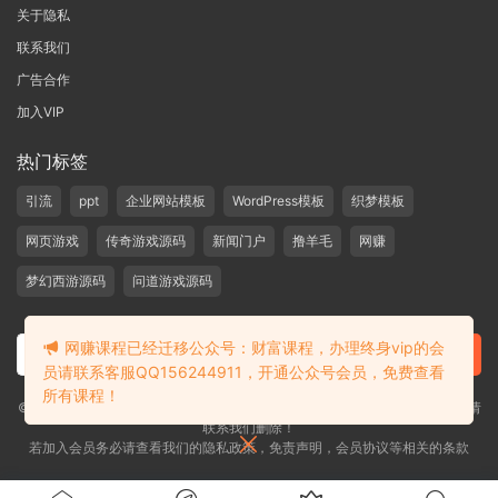
关于隐私
联系我们
广告合作
加入VIP
热门标签
引流
ppt
企业网站模板
WordPress模板
织梦模板
网页游戏
传奇游戏源码
新闻门户
撸羊毛
网赚
梦幻西游源码
问道游戏源码
网赚课程已经迁移公众号：财富课程，办理终身vip的会
员请联系客服QQ156244911，开通公众号会员，免费查看
所有课程！
©2019-2020 愁资源 站内大部分资源收集于网络，若侵犯了您的合法权益，请
联系我们删除！
若加入会员务必请查看我们的隐私政策，免责声明，会员协议等相关的条款