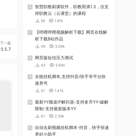
智慧职教刷课软件，职教雨滴1.3，仅支
6
持职教云（云课堂）的课程
58
1.91k
【哔哩哔哩视频解析下载】网页在线解
7
析下载B站作品
下一篇
49
3.06k
.5.7
网页版短信压力测试
8
43
3.64k
全能挂机脚本,支持抖音/快手等平台快
9
速养号
41
1.47k
最新YY频道IP解封器-支持多开YY-破解
10
限制-支持最新版本YY
41
2.39k
自动去刷视频挂机脚本-抖音，快手快速
11
养好小助手