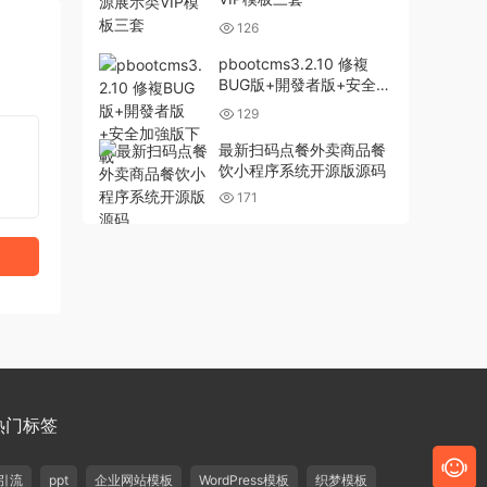
126
pbootcms3.2.10 修複
BUG版+開發者版+安全加
強版下載
129
最新扫码点餐外卖商品餐
饮小程序系统开源版源码
171
热门标签
引流
ppt
企业网站模板
WordPress模板
织梦模板