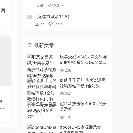
40
2.35k
行网
【短信制裁者1.1.8】
12
37
1.99k
最新文章
股票交易源码/大宗交易与
新股申购系统源码/全套视
频教程
208
价值几千元的游戏资源网
源码整站下载 (全站数据
打包)，数据里面有200多
203
个宝贝。
源
鲨鱼科技价值3000U的安
站织
卓远控
181
pbootCMS资源展示类
VIP模板三套