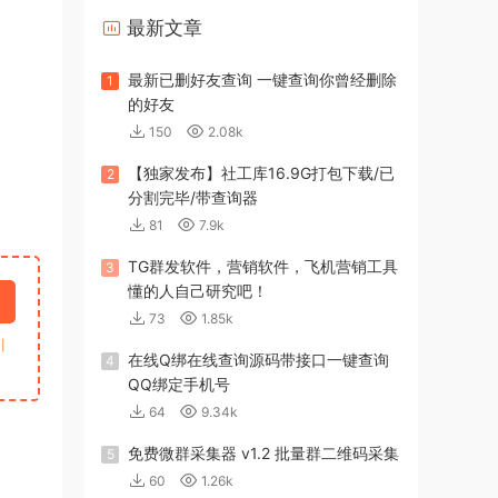
最新文章
最新已删好友查询 一键查询你曾经删除
1
的好友
150
2.08k
【独家发布】社工库16.9G打包下载/已
2
分割完毕/带查询器
81
7.9k
TG群发软件，营销软件，飞机营销工具
3
懂的人自己研究吧！
73
1.85k
引
在线Q绑在线查询源码带接口一键查询
4
QQ绑定手机号
64
9.34k
免费微群采集器 v1.2 批量群二维码采集
5
60
1.26k