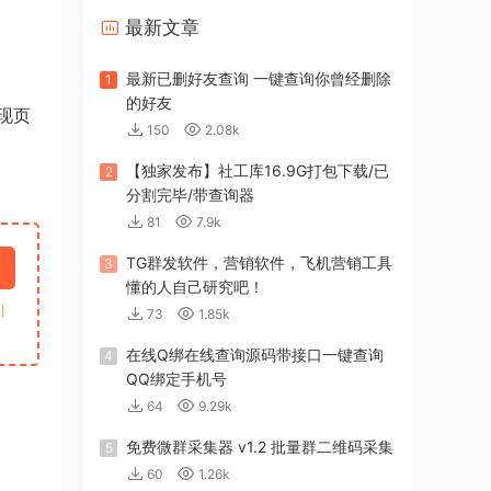
最新文章
最新已删好友查询 一键查询你曾经删除
1
的好友
现
页
150
2.08k
【独家发布】社工库16.9G打包下载/已
2
分割完毕/带查询器
81
7.9k
TG群发软件，营销软件，飞机营销工具
3
懂的人自己研究吧！
引
73
1.85k
在线Q绑在线查询源码带接口一键查询
4
QQ绑定手机号
64
9.29k
免费微群采集器 v1.2 批量群二维码采集
5
60
1.26k