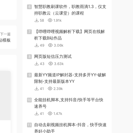
智慧职教刷课软件，职教雨滴1.3，仅支
6
持职教云（云课堂）的课程
58
1.91k
【哔哩哔哩视频解析下载】网页在线解
7
下一篇
析下载B站作品
站模板
49
3.06k
网页版短信压力测试
8
43
3.63k
最新YY频道IP解封器-支持多开YY-破解
9
限制-支持最新版本YY
41
2.39k
全能挂机脚本,支持抖音/快手等平台快
10
速养号
41
1.47k
自动去刷视频挂机脚本-抖音，快手快速
11
养好小助手