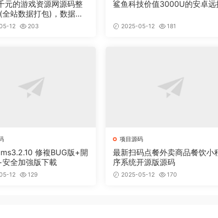
千元的游戏资源网源码整
鲨鱼科技价值3000U的安卓远
 (全站数据打包)，数据里
00多个宝贝。
05-12
203
2025-05-12
181
码
项目源码
cms3.2.10 修複BUG版+開
最新扫码点餐外卖商品餐饮小
+安全加強版下載
序系统开源版源码
05-12
129
2025-05-12
170