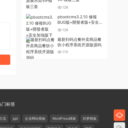
126
pbootcms3.2.10 修複
BUG版+開發者版+安全加
強版下載
129
最新扫码点餐外卖商品餐
饮小程序系统开源版源码
170
热门标签
引流
ppt
企业网站模板
WordPress模板
织梦模板