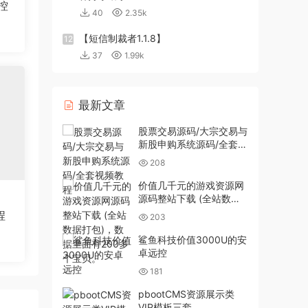
控
40
2.35k
【短信制裁者1.1.8】
12
37
1.99k
最新文章
股票交易源码/大宗交易与
新股申购系统源码/全套视
频教程
208
价值几千元的游戏资源网
源码整站下载 (全站数据
打包)，数据里面有200多
程
203
个宝贝。
鲨鱼科技价值3000U的安
卓远控
181
pbootCMS资源展示类
VIP模板三套