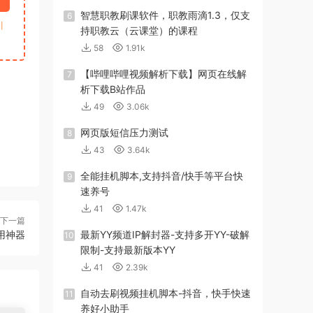
智慧职教刷课软件，职教雨滴1.3，仅支
6
引
持职教云（云课堂）的课程
58
1.91k
【哔哩哔哩视频解析下载】网页在线解
7
析下载B站作品
49
3.06k
网页版短信压力测试
8
43
3.64k
全能挂机脚本,支持抖音/快手等平台快
9
速养号
41
1.47k
下一篇
用神器
最新YY频道IP解封器-支持多开YY-破解
10
限制-支持最新版本YY
41
2.39k
自动去刷视频挂机脚本-抖音，快手快速
11
养好小助手