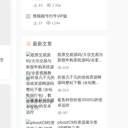
40
2.35k
熊猫靓号扫号VIP版
12
37
1.24k
最新文章
股票交易源码/大宗交易与
控
新股申购系统源码/全套视
频教程
208
价值几千元的游戏资源网
源码整站下载 (全站数据
打包)，数据里面有200多
203
个宝贝。
鲨鱼科技价值3000U的安
卓远控
181
pbootCMS资源展示类
VIP模板三套