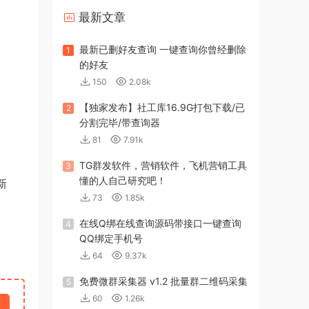
最新文章
最新已删好友查询 一键查询你曾经删除
1
的好友
150
2.08k
【独家发布】社工库16.9G打包下载/已
2
分割完毕/带查询器
81
7.91k
TG群发软件，营销软件，飞机营销工具
3
懂的人自己研究吧！
新
73
1.85k
在线Q绑在线查询源码带接口一键查询
4
QQ绑定手机号
64
9.37k
免费微群采集器 v1.2 批量群二维码采集
5
60
1.26k