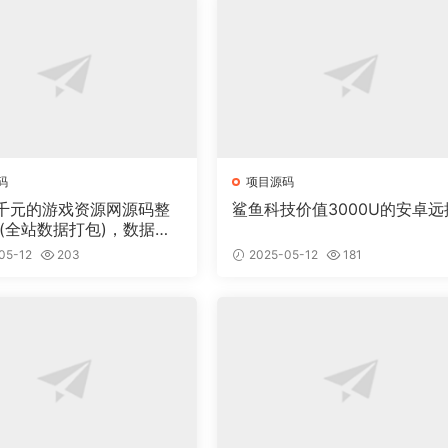
码
项目源码
千元的游戏资源网源码整
鲨鱼科技价值3000U的安卓远
 (全站数据打包)，数据里
00多个宝贝。
05-12
203
2025-05-12
181