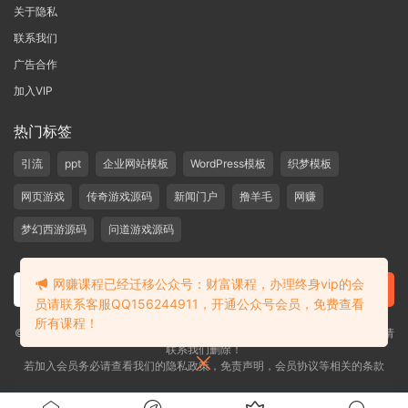
关于隐私
联系我们
广告合作
加入VIP
热门标签
引流
ppt
企业网站模板
WordPress模板
织梦模板
网页游戏
传奇游戏源码
新闻门户
撸羊毛
网赚
梦幻西游源码
问道游戏源码
网赚课程已经迁移公众号：财富课程，办理终身vip的会
员请联系客服QQ156244911，开通公众号会员，免费查看
所有课程！
©2019-2020 愁资源 站内大部分资源收集于网络，若侵犯了您的合法权益，请
联系我们删除！
若加入会员务必请查看我们的隐私政策，免责声明，会员协议等相关的条款