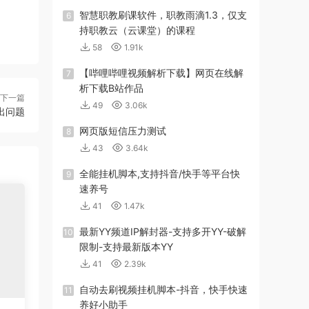
智慧职教刷课软件，职教雨滴1.3，仅支
6
持职教云（云课堂）的课程
58
1.91k
【哔哩哔哩视频解析下载】网页在线解
7
析下载B站作品
下一篇
49
3.06k
出问题
网页版短信压力测试
8
43
3.64k
全能挂机脚本,支持抖音/快手等平台快
9
速养号
41
1.47k
最新YY频道IP解封器-支持多开YY-破解
10
限制-支持最新版本YY
41
2.39k
自动去刷视频挂机脚本-抖音，快手快速
11
养好小助手