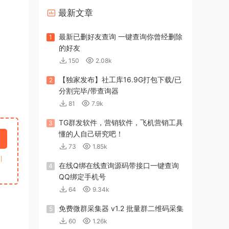
最新文章
最新已删好友查询 一键查询你曾经删除
1
的好友
150
2.08k
【独家发布】社工库16.9G打包下载/已
2
分割完毕/带查询器
81
7.9k
TG群发软件，营销软件，飞机营销工具
3
懂的人自己研究吧！
73
1.85k
引
在线Q绑在线查询源码带接口一键查询
4
QQ绑定手机号
64
9.34k
免费微群采集器 v1.2 批量群二维码采集
5
60
1.26k