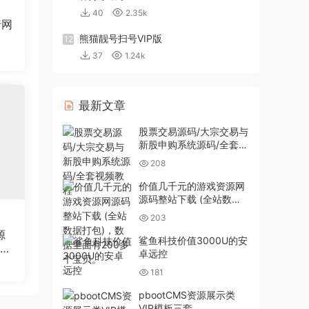
40
2.35k
行网
熊猫靓号扫号VIP版
12
37
1.24k
最新文章
股票交易源码/大宗交易与
新股申购系统源码/全套视
频教程
208
价值几千元的游戏资源网
源码整站下载 (全站数据
打包)，数据里面有200多
203
个宝贝。
源
鲨鱼科技价值3000U的安
站织
卓远控
181
pbootCMS资源展示类
VIP模板三套