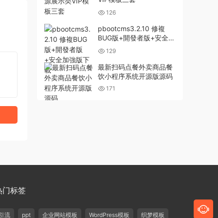
126
pbootcms3.2.10 修複
BUG版+開發者版+安全加
強版下載
129
最新扫码点餐外卖商品餐
饮小程序系统开源版源码
171
热门标签
引流
ppt
企业网站模板
WordPress模板
织梦模板