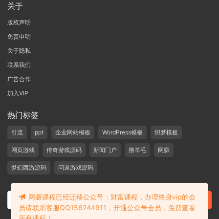
关于
版权声明
免责申明
关于隐私
联系我们
广告合作
加入VIP
热门标签
引流
ppt
企业网站模板
WordPress模板
织梦模板
网页游戏
传奇游戏源码
新闻门户
撸羊毛
网赚
梦幻西游源码
问道游戏源码
网赚课程已经迁移公众号：财富课程，办理终身vip的会
员请联系客服QQ156244911，开通公众号会员，免费查看
所有课程！