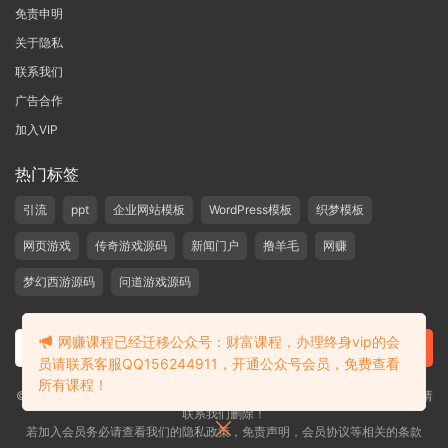
免责申明
关于隐私
联系我们
广告合作
加入VIP
热门标签
引流
ppt
企业网站模板
WordPress模板
织梦模板
网页游戏
传奇游戏源码
新闻门户
撸羊毛
网赚
梦幻西游源码
问道游戏源码
网赚课程已经迁移公众号：财富课程，办理终身vip的会
员请联系客服QQ156244911，开通公众号会员，免费查看
所有课程！
©2019-2020 愁资源 站内大部分资源收集于网络，若侵犯了您的合法权益，请
联系我们删除！
若加入会员务必请查看我们的隐私政策，免责声明，会员协议等相关的条款