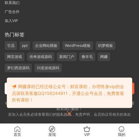
联系我们
广告合作
加入VIP
热门标签
引流
ppt
企业网站模板
WordPress模板
织梦模板
网页游戏
传奇游戏源码
新闻门户
撸羊毛
网赚
梦幻西游源码
问道游戏源码
网赚课程已经迁移公众号：财富课程，办理终身vip的会
员请联系客服QQ156244911，开通公众号会员，免费查看
所有课程！
©2019-2020 愁资源 站内大部分资源收集于网络，若侵犯了您的合法权益，请
联系我们删除！
若加入会员务必请查看我们的隐私政策，免责声明，会员协议等相关的条款
首页
发现
VIP
我的