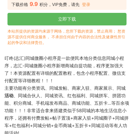
9.9
下载价格
积分，VIP免费，请先
登录
立即下载
本站所提供的资源均来源于网络，您所下载的资源，禁止商用； 愁资
源不提供任何商业服务， 不承担任何由于内容的合法性及健康性所引
起的争议和法律责任。
叮咚(志汇)同城微圈小程序是一款便民本地分类信息同城小程
序，志汇-同城微圈小程序新增商城自提功能，程序更加强大
了！本资源配置有详细的配置教程，包含小程序配置、微信支
付配置等详细教程！！！
主要功能有分类资讯、同城发帖、商家入驻、商家展示、同城
活动
、同城合伙人、同城资讯、红包福利、同城拼车、拼团功
能、积分商城、手机端发布商品、商城功能、五折卡…等百余项
功能！！！非常适合拿来搭建类似于58同城的本地生活信息小
程序，还拥有付费发帖+帖子置顶+商家入驻+同城圈子+同城拼
车+红包福利+同城分销+金币商城+五折卡+同城活动等有人功
能活动!