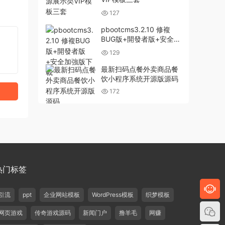
127
pbootcms3.2.10 修複
BUG版+開發者版+安全加
強版下載
129
最新扫码点餐外卖商品餐
饮小程序系统开源版源码
172
热门标签
引流
ppt
企业网站模板
WordPress模板
织梦模板
网页游戏
传奇游戏源码
新闻门户
撸羊毛
网赚