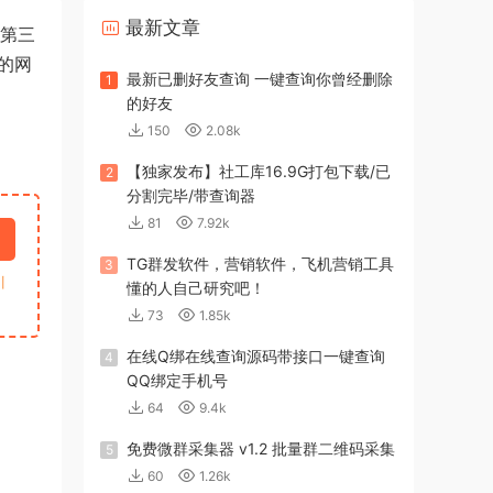
最新文章
根第三
的网
最新已删好友查询 一键查询你曾经删除
1
的好友
150
2.08k
【独家发布】社工库16.9G打包下载/已
2
分割完毕/带查询器
81
7.92k
TG群发软件，营销软件，飞机营销工具
3
引
懂的人自己研究吧！
73
1.85k
在线Q绑在线查询源码带接口一键查询
4
QQ绑定手机号
64
9.4k
免费微群采集器 v1.2 批量群二维码采集
5
60
1.26k