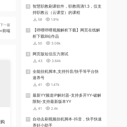
智慧职教刷课软件，职教雨滴1.3，仅支
6
持职教云（云课堂）的课程
58
1.91k
下一篇
【哔哩哔哩视频解析下载】网页在线解
序+前端
7
析下载B站作品
50
3.06k
网页版短信压力测试
8
43
3.64k
全能挂机脚本,支持抖音/快手等平台快
9
速养号
41
1.47k
最新YY频道IP解封器-支持多开YY-破解
10
限制-支持最新版本YY
41
2.4k
自动去刷视频挂机脚本-抖音，快手快速
11
拼购
养好小助手