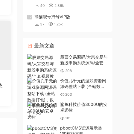
40
2.36k
熊猫靓号扫号VIP版
12
37
1.25k
最新文章
股票交易源码/大宗交易与
新股申购系统源码/全套视
频教程
208
价值几千元的游戏资源网
统
源码整站下载 (全站数据
打包)，数据里面有200多
203
个宝贝。
鲨鱼科技价值3000U的安
卓远控
181
pbootCMS资源展示类
VIP模板三套