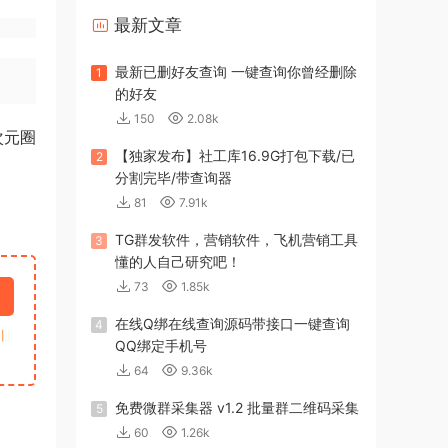
最新文章
最新已删好友查询 一键查询你曾经删除
1
的好友
150
2.08k
次元圈
【独家发布】社工库16.9G打包下载/已
2
分割完毕/带查询器
81
7.91k
TG群发软件，营销软件，飞机营销工具
3
懂的人自己研究吧！
73
1.85k
在线Q绑在线查询源码带接口一键查询
4
引
QQ绑定手机号
64
9.36k
免费微群采集器 v1.2 批量群二维码采集
5
60
1.26k