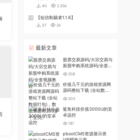
40
2.35k
【短信制裁者1.1.8】
12
解
37
2k
最新文章
股票交易源码/大宗交易与
新股申购系统源码/全套视
频教程
208
价值几千元的游戏资源网
源码整站下载 (全站数据
打包)，数据里面有200多
203
个宝贝。
鲨鱼科技价值3000U的安
前
卓远控
181
pbootCMS资源展示类
VIP模板三套