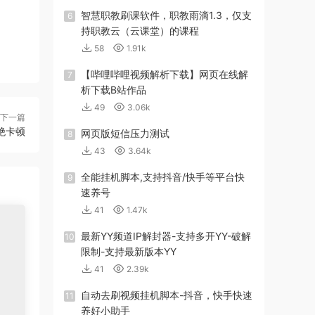
智慧职教刷课软件，职教雨滴1.3，仅支
6
持职教云（云课堂）的课程
58
1.91k
【哔哩哔哩视频解析下载】网页在线解
7
析下载B站作品
49
3.06k
下一篇
杜绝卡顿
网页版短信压力测试
8
43
3.64k
全能挂机脚本,支持抖音/快手等平台快
9
速养号
41
1.47k
最新YY频道IP解封器-支持多开YY-破解
10
限制-支持最新版本YY
41
2.39k
自动去刷视频挂机脚本-抖音，快手快速
11
养好小助手