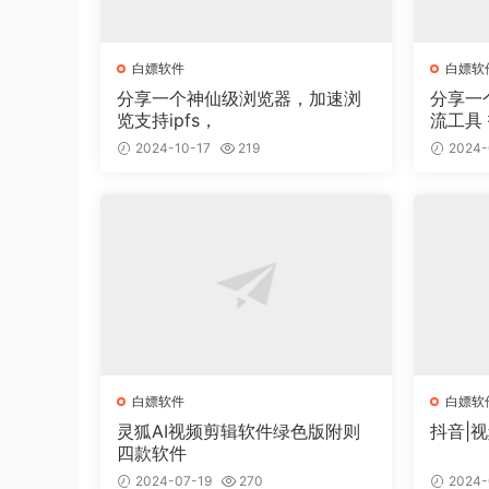
白嫖软件
白嫖软
分享一个神仙级浏览器，加速浏
分享一
览支持ipfs，
流工具 抖音截流软件 不封号 无
痕
2024-10-17
219
2024-
白嫖软件
白嫖软
灵狐AI视频剪辑软件绿色版附则
抖音|
四款软件
2024-07-19
270
2024-