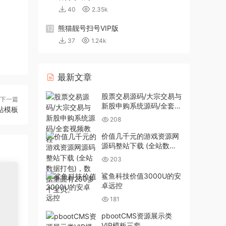
40
2.35k
熊猫靓号扫号VIP版
12
37
1.24k
最新文章
股票交易源码/大宗交易与
下一篇
新股申购系统源码/全套视
站模板
频教程
208
价值几千元的游戏资源网
源码整站下载 (全站数据
打包)，数据里面有200多
203
个宝贝。
鲨鱼科技价值3000U的安
卓远控
181
pbootCMS资源展示类
VIP模板三套