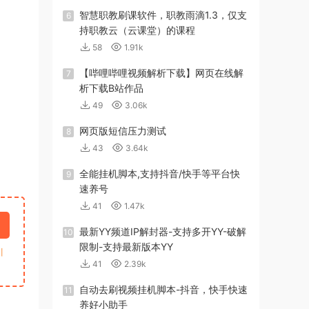
智慧职教刷课软件，职教雨滴1.3，仅支
6
持职教云（云课堂）的课程
58
1.91k
【哔哩哔哩视频解析下载】网页在线解
7
析下载B站作品
49
3.06k
网页版短信压力测试
8
43
3.64k
全能挂机脚本,支持抖音/快手等平台快
9
速养号
41
1.47k
最新YY频道IP解封器-支持多开YY-破解
10
限制-支持最新版本YY
引
41
2.39k
自动去刷视频挂机脚本-抖音，快手快速
11
养好小助手