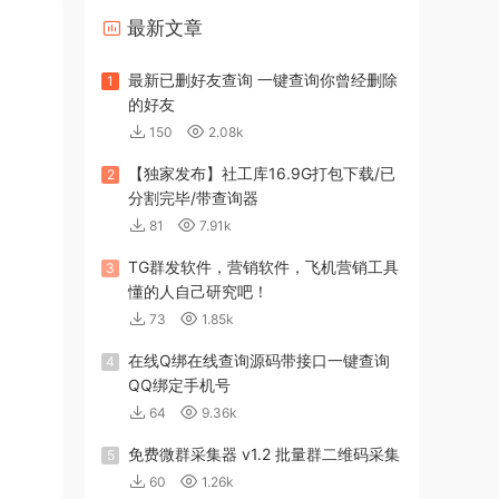
最新文章
最新已删好友查询 一键查询你曾经删除
1
的好友
150
2.08k
【独家发布】社工库16.9G打包下载/已
2
分割完毕/带查询器
81
7.91k
TG群发软件，营销软件，飞机营销工具
3
懂的人自己研究吧！
73
1.85k
在线Q绑在线查询源码带接口一键查询
4
QQ绑定手机号
64
9.36k
免费微群采集器 v1.2 批量群二维码采集
5
60
1.26k