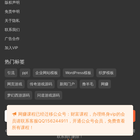
版权声明
免责申明
关于隐私
联系我们
广告合作
加入VIP
热门标签
引流
ppt
企业网站模板
WordPress模板
织梦模板
网页游戏
传奇游戏源码
新闻门户
撸羊毛
网赚
梦幻西游源码
问道游戏源码
网赚课程已经迁移公众号：财富课程，办理终身vip的会
员请联系客服QQ156244911，开通公众号会员，免费查看
所有课程！
©2019-2020 愁资源 站内大部分资源收集于网络，若侵犯了您的合法权益，请
联系我们删除！