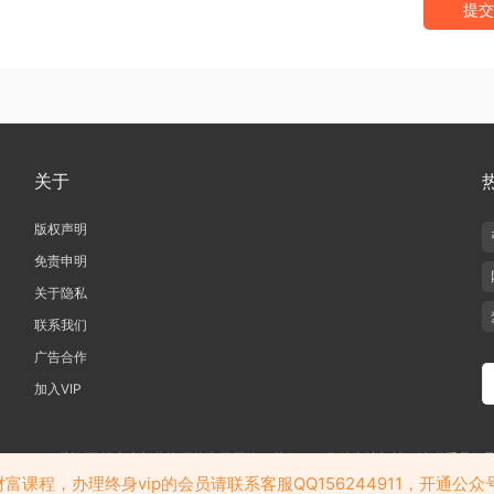
提交
关于
版权声明
免责申明
关于隐私
联系我们
广告合作
加入VIP
019-2020 愁资源 站内大部分资源收集于网络，若侵犯了您的合法权益，请联系我们
若加入会员务必请查看我们的隐私政策，免责声明，会员协议等相关的条款
课程，办理终身vip的会员请联系客服QQ156244911，开通公