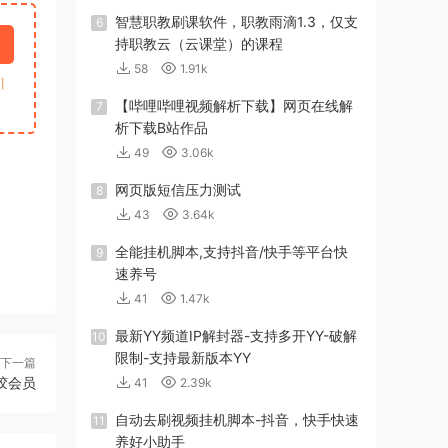
智慧职教刷课软件，职教雨滴1.3，仅支
6
持职教云（云课堂）的课程
58
1.91k
引
【哔哩哔哩视频解析下载】网页在线解
7
析下载B站作品
49
3.06k
网页版短信压力测试
8
43
3.64k
全能挂机脚本,支持抖音/快手等平台快
9
速养号
41
1.47k
最新YY频道IP解封器-支持多开YY-破解
10
限制-支持最新版本YY
下一篇
胶会员
41
2.39k
自动去刷视频挂机脚本-抖音，快手快速
11
养好小助手