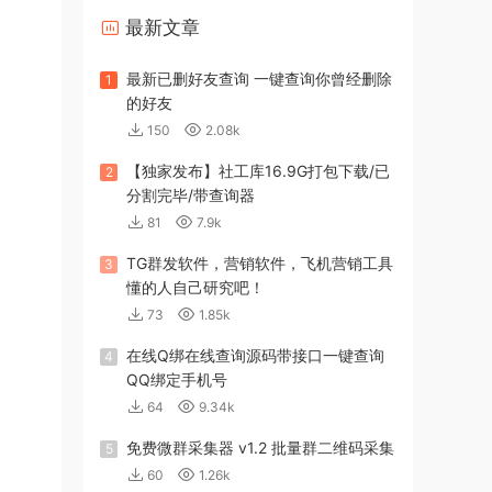
最新文章
最新已删好友查询 一键查询你曾经删除
1
的好友
150
2.08k
【独家发布】社工库16.9G打包下载/已
2
分割完毕/带查询器
81
7.9k
TG群发软件，营销软件，飞机营销工具
3
懂的人自己研究吧！
73
1.85k
在线Q绑在线查询源码带接口一键查询
4
QQ绑定手机号
64
9.34k
免费微群采集器 v1.2 批量群二维码采集
5
60
1.26k