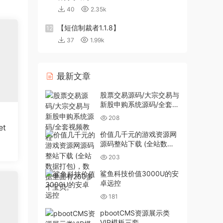
40
2.35k
【短信制裁者1.1.8】
12
37
1.99k
最新文章
股票交易源码/大宗交易与
新股申购系统源码/全套视
频教程
208
t
价值几千元的游戏资源网
源码整站下载 (全站数据
打包)，数据里面有200多
203
个宝贝。
鲨鱼科技价值3000U的安
卓远控
181
pbootCMS资源展示类
VIP模板三套