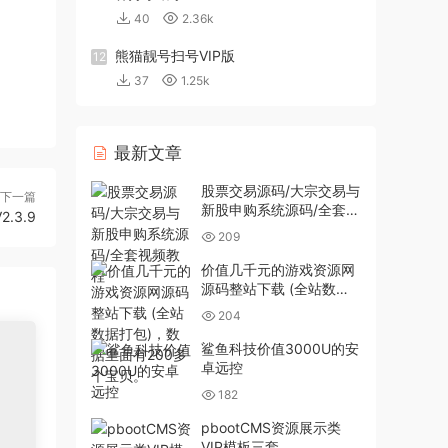
40
2.36k
熊猫靓号扫号VIP版
12
37
1.25k
最新文章
股票交易源码/大宗交易与
下一篇
新股申购系统源码/全套视
3.9
频教程
209
价值几千元的游戏资源网
源码整站下载 (全站数据
打包)，数据里面有200多
204
个宝贝。
鲨鱼科技价值3000U的安
卓远控
182
pbootCMS资源展示类
VIP模板三套