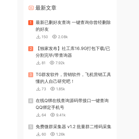
最新文章
最新已删好友查询 一键查询你曾经删除
1
的好友
150
2.08k
【独家发布】社工库16.9G打包下载/已
2
分割完毕/带查询器
81
7.92k
TG群发软件，营销软件，飞机营销工具
3
懂的人自己研究吧！
73
1.85k
在线Q绑在线查询源码带接口一键查询
4
QQ绑定手机号
64
9.41k
免费微群采集器 v1.2 批量群二维码采集
5
60
1.26k