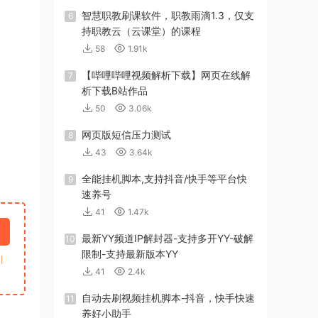
智慧职教刷课软件，职教雨滴1.3，仅支
6
持职教云（云课堂）的课程
58
1.91k
【哔哩哔哩视频解析下载】网页在线解
7
析下载B站作品
50
3.06k
网页版短信压力测试
8
43
3.64k
全能挂机脚本,支持抖音/快手等平台快
9
速养号
41
1.47k
最新YY频道IP解封器-支持多开YY-破解
10
限制-支持最新版本YY
引
41
2.4k
自动去刷视频挂机脚本-抖音，快手快速
11
养好小助手