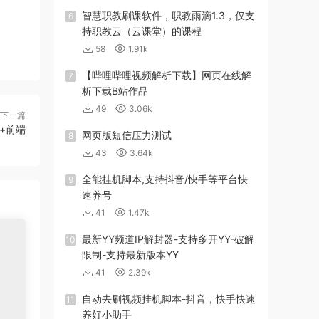
智慧职教刷课软件，职教雨滴1.3，仅支
6
持职教云（云课堂）的课程
58
1.91k
【哔哩哔哩视频解析下载】网页在线解
7
析下载B站作品
49
3.06k
下一篇
)+前端
网页版短信压力测试
8
43
3.64k
全能挂机脚本,支持抖音/快手等平台快
9
速养号
41
1.47k
最新YY频道IP解封器-支持多开YY-破解
10
限制-支持最新版本YY
41
2.39k
自动去刷视频挂机脚本-抖音，快手快速
11
养好小助手