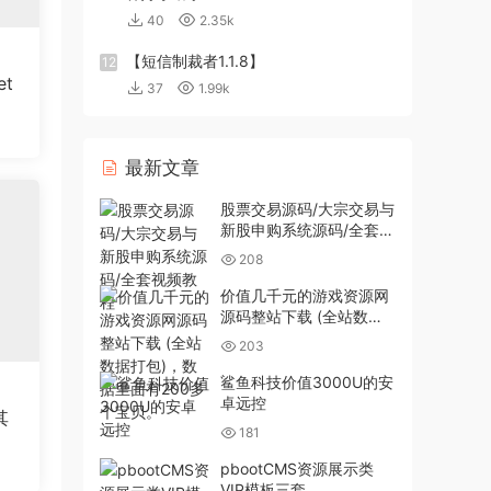
40
2.35k
【短信制裁者1.1.8】
12
t
37
1.99k
最新文章
股票交易源码/大宗交易与
新股申购系统源码/全套视
频教程
208
价值几千元的游戏资源网
源码整站下载 (全站数据
打包)，数据里面有200多
203
个宝贝。
鲨鱼科技价值3000U的安
卓远控
其
181
pbootCMS资源展示类
VIP模板三套