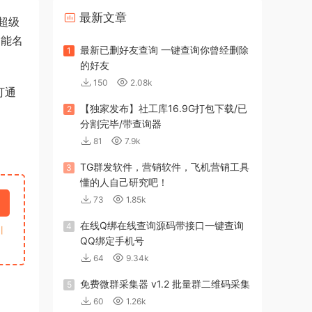
最新文章
超级
智能名
最新已删好友查询 一键查询你曾经删除
1
的好友
150
2.08k
打通
【独家发布】社工库16.9G打包下载/已
2
分割完毕/带查询器
81
7.9k
TG群发软件，营销软件，飞机营销工具
3
懂的人自己研究吧！
73
1.85k
在线Q绑在线查询源码带接口一键查询
4
引
QQ绑定手机号
64
9.34k
免费微群采集器 v1.2 批量群二维码采集
5
60
1.26k