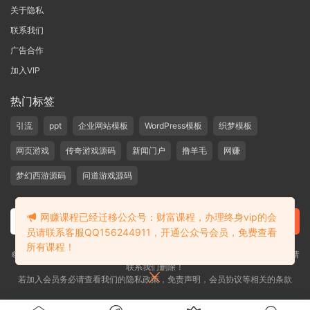
关于隐私
联系我们
广告合作
加入VIP
热门标签
引流
ppt
企业网站模板
WordPress模板
织梦模板
网页游戏
传奇游戏源码
新闻门户
撸羊毛
网赚
梦幻西游源码
问道游戏源码
网赚课程已经迁移公众号：财富课程，办理终身vip的会
员请联系客服QQ156244911，开通公众号会员，免费查看
所有课程！
©2019-2020 愁资源 站内大部分资源收集于网络，若侵犯了您的合法权益，请
联系我们删除！
若加入会员务必请查看我们的隐私政策，免责声明，会员协议等相关的条款