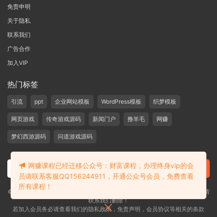
免责申明
关于隐私
联系我们
广告合作
加入VIP
热门标签
引流
ppt
企业网站模板
WordPress模板
织梦模板
网页游戏
传奇游戏源码
新闻门户
撸羊毛
网赚
梦幻西游源码
问道游戏源码
网赚课程已经迁移公众号：财富课程，办理终身vip的会
员请联系客服QQ156244911，开通公众号会员，免费查看
所有课程！
©2019-2020 愁资源 站内大部分资源收集于网络，若侵犯了您的合法权益，请
联系我们删除！
若加入会员务必请查看我们的隐私政策，免责声明，会员协议等相关的条款