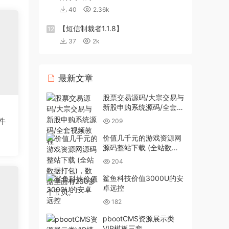
40
2.36k
【短信制裁者1.1.8】
12
37
2k
最新文章
股票交易源码/大宗交易与
新股申购系统源码/全套视
频教程
件
209
价值几千元的游戏资源网
源码整站下载 (全站数据
打包)，数据里面有200多
204
个宝贝。
鲨鱼科技价值3000U的安
卓远控
182
pbootCMS资源展示类
VIP模板三套