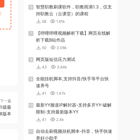
智慧职教刷课软件，职教雨滴1.3，仅支
6
引
持职教云（云课堂）的课程
58
1.91k
【哔哩哔哩视频解析下载】网页在线解
7
析下载B站作品
50
3.06k
网页版短信压力测试
8
43
3.64k
全能挂机脚本,支持抖音/快手等平台快
9
速养号
41
1.47k
下一篇
最新YY频道IP解封器-支持多开YY-破解
10
+升级最
限制-支持最新版本YY
F8版本
41
2.4k
自动去刷视频挂机脚本-抖音，快手快速
11
养好小助手