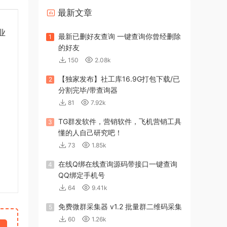
最新文章
业
最新已删好友查询 一键查询你曾经删除
1
的好友
150
2.08k
【独家发布】社工库16.9G打包下载/已
2
分割完毕/带查询器
81
7.92k
TG群发软件，营销软件，飞机营销工具
3
懂的人自己研究吧！
73
1.85k
在线Q绑在线查询源码带接口一键查询
4
QQ绑定手机号
64
9.41k
免费微群采集器 v1.2 批量群二维码采集
5
60
1.26k