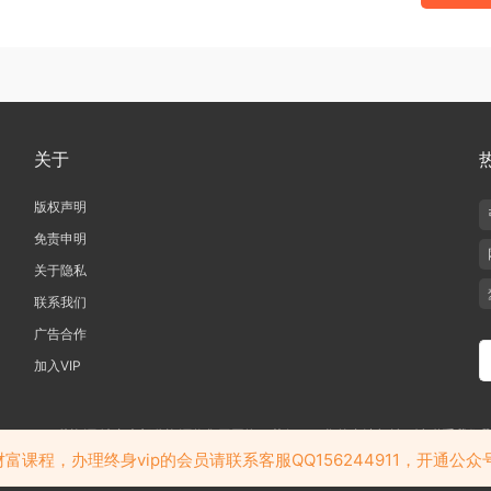
关于
版权声明
免责申明
关于隐私
联系我们
广告合作
加入VIP
019-2020 愁资源 站内大部分资源收集于网络，若侵犯了您的合法权益，请联系我们
若加入会员务必请查看我们的隐私政策，免责声明，会员协议等相关的条款
课程，办理终身vip的会员请联系客服QQ156244911，开通公