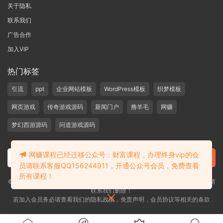
关于隐私
联系我们
广告合作
加入VIP
热门标签
引流
ppt
企业网站模板
WordPress模板
织梦模板
网页游戏
传奇游戏源码
新闻门户
撸羊毛
网赚
梦幻西游源码
问道游戏源码
网赚课程已经迁移公众号：财富课程，办理终身vip的会
员请联系客服QQ156244911，开通公众号会员，免费查看
所有课程！
©2019-2020 愁资源 站内大部分资源收集于网络，若侵犯了您的合法权益，请
联系我们删除！
若加入会员务必请查看我们的隐私政策，免责声明，会员协议等相关的条款