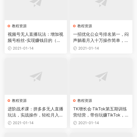
教程资源
教程资源
视频号无人直播玩法：增加视
一招优化公众号排名第一，闷
频号粉丝-实现赚钱目的（附
声躺着月入十万操作简单，看
素材）
懂就可以马上操作
2021-01-14
2021-01-14
教程资源
教程资源
进阶战术课：拼多多无人直播
TK增长会·TikTok第五期训练
玩法，实战操作，轻松月入过
营结营，带你玩赚TikTok，4
万
0天变现22万美金
2021-01-14
2021-01-14