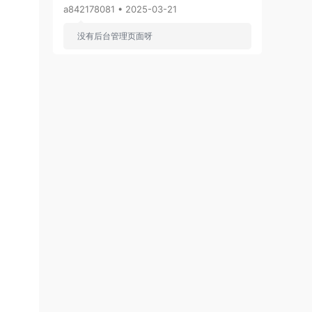
a842178081 • 2025-03-21
没有后台管理页面呀
来源：
投资理财系统_炒股配资系统_点买点策略系
统源码_VUE股票配资系统_期权股票系统
xiaop
• 2024-10-17
已经回复
来源：
【独家发布】社工库16.9G打包下载/已分割
完毕/带查询器