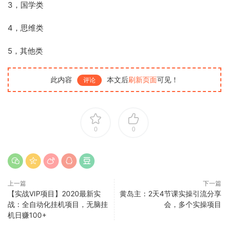
3，国学类
4，思维类
5，其他类
此内容
本文后
刷新页面
可见！
评论
0
0
上一篇
下一篇
【实战VIP项目】2020最新实
黄岛主：2天4节课实操引流分享
战：全自动化挂机项目，无脑挂
会，多个实操项目
机日赚100+