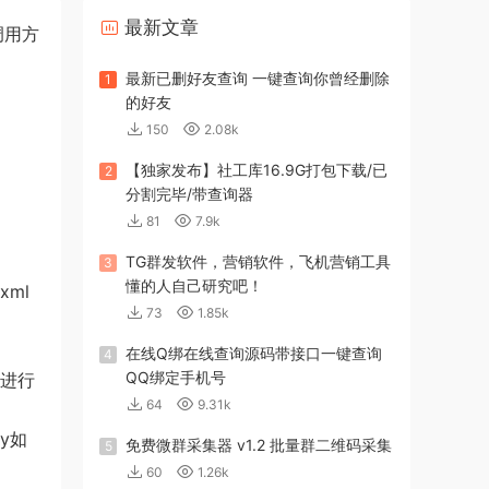
最新文章
调用方
最新已删好友查询 一键查询你曾经删除
1
的好友
150
2.08k
【独家发布】社工库16.9G打包下载/已
2
分割完毕/带查询器
81
7.9k
TG群发软件，营销软件，飞机营销工具
3
懂的人自己研究吧！
xml
73
1.85k
在线Q绑在线查询源码带接口一键查询
4
QQ绑定手机号
中进行
64
9.31k
y如
免费微群采集器 v1.2 批量群二维码采集
5
60
1.26k