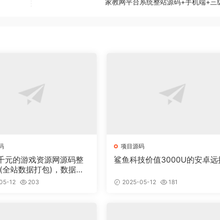
家教网平台系统整站源码+手机端+三
码
项目源码
千元的游戏资源网源码整
鲨鱼科技价值3000U的安卓远
 (全站数据打包)，数据里
00多个宝贝。
05-12
203
2025-05-12
181