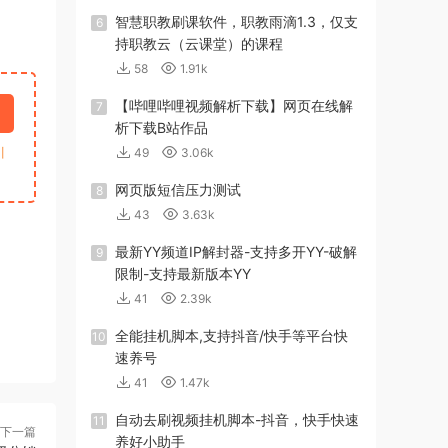
智慧职教刷课软件，职教雨滴1.3，仅支
6
持职教云（云课堂）的课程
58
1.91k
【哔哩哔哩视频解析下载】网页在线解
7
析下载B站作品
引
49
3.06k
网页版短信压力测试
8
43
3.63k
最新YY频道IP解封器-支持多开YY-破解
9
限制-支持最新版本YY
41
2.39k
全能挂机脚本,支持抖音/快手等平台快
10
速养号
41
1.47k
自动去刷视频挂机脚本-抖音，快手快速
11
下一篇
养好小助手