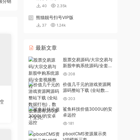
级分销
40
2.35k
熊猫靓号扫号VIP版
12
37
1.24k
最新文章
股票交易源码/大宗交易与
新股申购系统源码/全套视
频教程
208
价值几千元的游戏资源网
源码整站下载 (全站数据
打包)，数据里面有200多
203
控
个宝贝。
鲨鱼科技价值3000U的安
卓远控
181
pbootCMS资源展示类
VIP模板三套