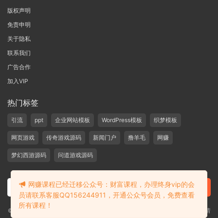
版权声明
免责申明
关于隐私
联系我们
广告合作
加入VIP
热门标签
引流
ppt
企业网站模板
WordPress模板
织梦模板
网页游戏
传奇游戏源码
新闻门户
撸羊毛
网赚
梦幻西游源码
问道游戏源码
网赚课程已经迁移公众号：财富课程，办理终身vip的会
员请联系客服QQ156244911，开通公众号会员，免费查看
所有课程！
©2019-2020 愁资源 站内大部分资源收集于网络，若侵犯了您的合法权益，请